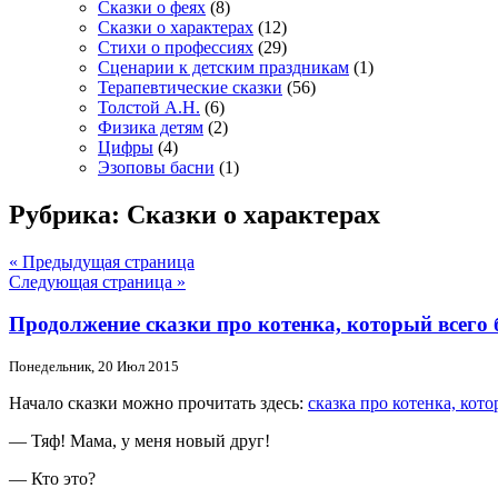
Сказки о феях
(8)
Сказки о характерах
(12)
Стихи о профессиях
(29)
Сценарии к детским праздникам
(1)
Терапевтические сказки
(56)
Толстой А.Н.
(6)
Физика детям
(2)
Цифры
(4)
Эзоповы басни
(1)
Рубрика: Сказки о характерах
« Предыдущая страница
Следующая страница »
Продолжение сказки про котенка, который всего 
Понедельник, 20 Июл 2015
Начало сказки можно прочитать здесь:
сказка про котенка, кото
— Тяф! Мама, у меня новый друг!
— Кто это?