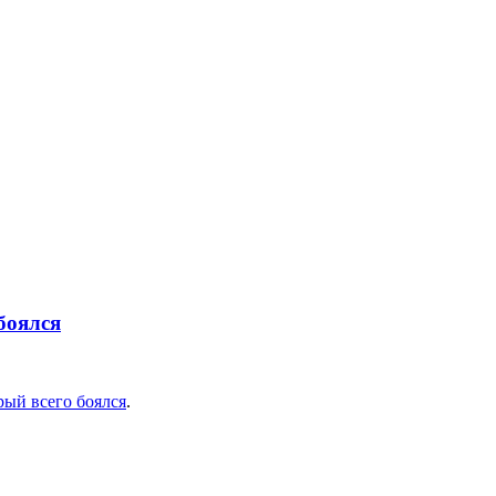
боялся
рый всего боялся
.