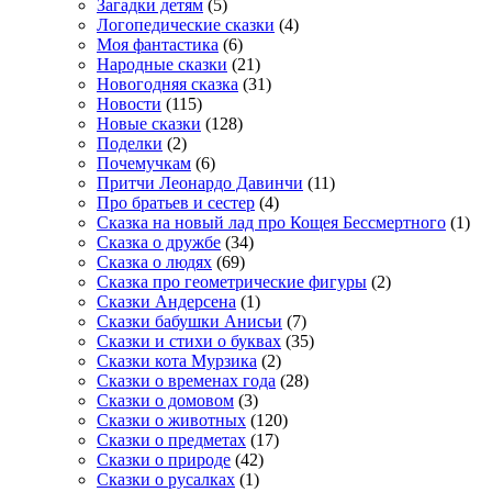
Загадки детям
(5)
Логопедические сказки
(4)
Моя фантастика
(6)
Народные сказки
(21)
Новогодняя сказка
(31)
Новости
(115)
Новые сказки
(128)
Поделки
(2)
Почемучкам
(6)
Притчи Леонардо Давинчи
(11)
Про братьев и сестер
(4)
Сказка на новый лад про Кощея Бессмертного
(1)
Сказка о дружбе
(34)
Сказка о людях
(69)
Сказка про геометрические фигуры
(2)
Сказки Андерсена
(1)
Сказки бабушки Анисьи
(7)
Сказки и стихи о буквах
(35)
Сказки кота Мурзика
(2)
Сказки о временах года
(28)
Сказки о домовом
(3)
Сказки о животных
(120)
Сказки о предметах
(17)
Сказки о природе
(42)
Сказки о русалках
(1)