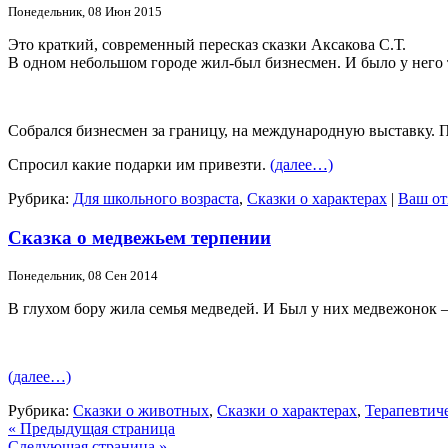
Понедельник, 08 Июн 2015
Это краткий, современный пересказ сказки Аксакова С.Т.
В одном небольшом городе жил-был бизнесмен. И было у него 
Собрался бизнесмен за границу, на международную выставку. По
Спросил какие подарки им привезти.
(далее…)
Рубрика:
Для школьного возраста
,
Сказки о характерах
|
Ваш от
Сказка о медвежьем терпении
Понедельник, 08 Сен 2014
В глухом бору жила семья медведей. И Был у них медвежоно
(далее…)
Рубрика:
Сказки о животных
,
Сказки о характерах
,
Терапевтиче
« Предыдущая страница
Следующая страница »