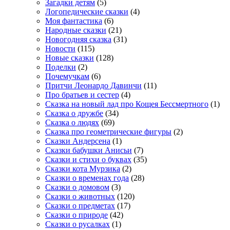
Загадки детям
(5)
Логопедические сказки
(4)
Моя фантастика
(6)
Народные сказки
(21)
Новогодняя сказка
(31)
Новости
(115)
Новые сказки
(128)
Поделки
(2)
Почемучкам
(6)
Притчи Леонардо Давинчи
(11)
Про братьев и сестер
(4)
Сказка на новый лад про Кощея Бессмертного
(1)
Сказка о дружбе
(34)
Сказка о людях
(69)
Сказка про геометрические фигуры
(2)
Сказки Андерсена
(1)
Сказки бабушки Анисьи
(7)
Сказки и стихи о буквах
(35)
Сказки кота Мурзика
(2)
Сказки о временах года
(28)
Сказки о домовом
(3)
Сказки о животных
(120)
Сказки о предметах
(17)
Сказки о природе
(42)
Сказки о русалках
(1)