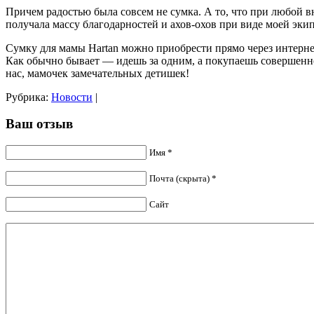
Причем радостью была совсем не сумка. А то, что при любой в
получала массу благодарностей и ахов-охов при виде моей эки
Сумку для мамы Hartan можно приобрести прямо через интернет
Как обычно бывает — идешь за одним, а покупаешь совершенно д
нас, мамочек замечательных детишек!
Рубрика:
Новости
|
Ваш отзыв
Имя *
Почта (скрыта) *
Сайт