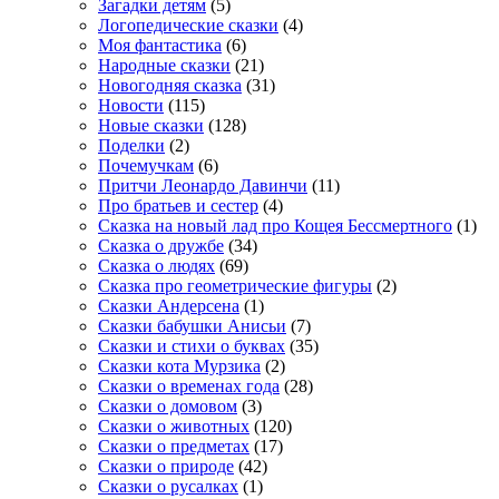
Загадки детям
(5)
Логопедические сказки
(4)
Моя фантастика
(6)
Народные сказки
(21)
Новогодняя сказка
(31)
Новости
(115)
Новые сказки
(128)
Поделки
(2)
Почемучкам
(6)
Притчи Леонардо Давинчи
(11)
Про братьев и сестер
(4)
Сказка на новый лад про Кощея Бессмертного
(1)
Сказка о дружбе
(34)
Сказка о людях
(69)
Сказка про геометрические фигуры
(2)
Сказки Андерсена
(1)
Сказки бабушки Анисьи
(7)
Сказки и стихи о буквах
(35)
Сказки кота Мурзика
(2)
Сказки о временах года
(28)
Сказки о домовом
(3)
Сказки о животных
(120)
Сказки о предметах
(17)
Сказки о природе
(42)
Сказки о русалках
(1)