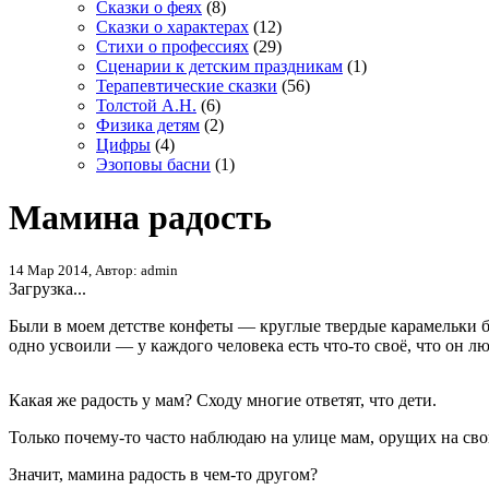
Сказки о феях
(8)
Сказки о характерах
(12)
Стихи о профессиях
(29)
Сценарии к детским праздникам
(1)
Терапевтические сказки
(56)
Толстой А.Н.
(6)
Физика детям
(2)
Цифры
(4)
Эзоповы басни
(1)
Мамина радость
14 Мар 2014, Автор: admin
Загрузка...
Были в моем детстве конфеты — круглые твердые карамельки б
одно усвоили — у каждого человека есть что-то своё, что он лю
Какая же радость у мам? Сходу многие ответят, что дети.
Только почему-то часто наблюдаю на улице мам, орущих на сво
Значит, мамина радость в чем-то другом?