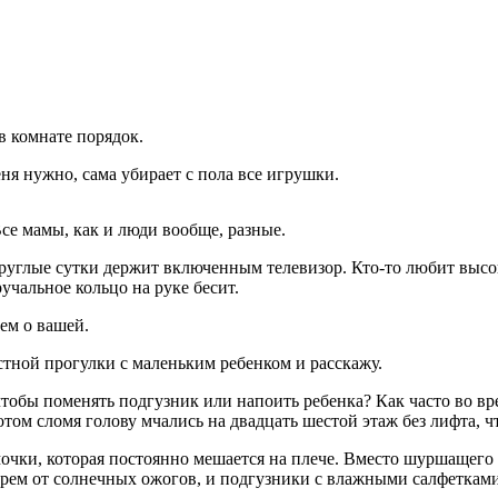
 в комнате порядок.
меня нужно, сама убирает с пола все игрушки.
Все мамы, как и люди вообще, разные.
 круглые сутки держит включенным телевизор. Кто-то любит высо
чальное кольцо на руке бесит.
ем о вашей.
естной прогулки с маленьким ребенком и расскажу.
 чтобы поменять подгузник или напоить ребенка? Как часто во в
том сломя голову мчались на двадцать шестой этаж без лифта, ч
очки, которая постоянно мешается на плече. Вместо шуршащего 
крем от солнечных ожогов, и подгузники с влажными салфетками