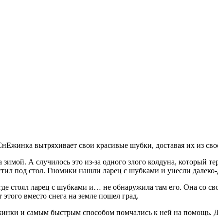
 СнЕжинка вытряхивает свои красивые шубки, доставая их из сво
а зимой. А случилось это из-за одного злого колдуна, который т
ил под стол. Гномики нашли ларец с шубками и унесли далеко-д
де стоял ларец с шубками и… не обнаружила там его. Она со сво
 этого вместо снега на земле пошел град.
жинки и самым быстрым способом помчались к ней на помощь. Да