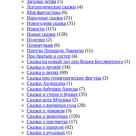
Загадки детям
(5)
Логопедические сказки
(4)
Моя фантастика
(6)
Народные сказки
(21)
Новогодняя сказка
(31)
Новости
(115)
Новые сказки
(128)
Поделки
(2)
Почемучкам
(6)
Притчи Леонардо Давинчи
(11)
Про братьев и сестер
(4)
Сказка на новый лад про Кощея Бессмертного
(1)
Сказка о дружбе
(34)
Сказка о людях
(69)
Сказка про геометрические фигуры
(2)
Сказки Андерсена
(1)
Сказки бабушки Анисьи
(7)
Сказки и стихи о буквах
(35)
Сказки кота Мурзика
(2)
Сказки о временах года
(28)
Сказки о домовом
(3)
Сказки о животных
(120)
Сказки о предметах
(17)
Сказки о природе
(42)
Сказки о русалках
(1)