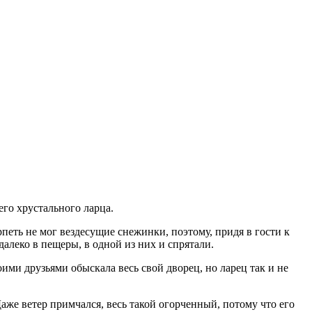
его хрустального ларца.
ерпеть не мог вездесущие снежинки, поэтому, придя в гости к
алеко в пещеры, в одной из них и спрятали.
ими друзьями обыскала весь свой дворец, но ларец так и не
же ветер примчался, весь такой огорченный, потому что его