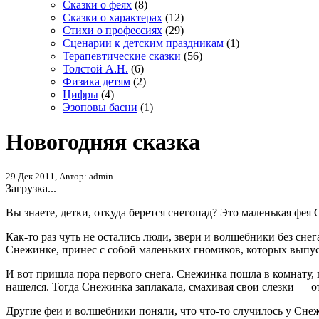
Сказки о феях
(8)
Сказки о характерах
(12)
Стихи о профессиях
(29)
Сценарии к детским праздникам
(1)
Терапевтические сказки
(56)
Толстой А.Н.
(6)
Физика детям
(2)
Цифры
(4)
Эзоповы басни
(1)
Новогодняя сказка
29 Дек 2011, Автор: admin
Загрузка...
Вы знаете, детки, откуда берется снегопад? Это маленькая фея
Как-то раз чуть не остались люди, звери и волшебники без снег
Снежинке, принес с собой маленьких гномиков, которых выпуст
И вот пришла пора первого снега. Снежинка пошла в комнату, г
нашелся. Тогда Снежинка заплакала, смахивая свои слезки — от
Другие феи и волшебники поняли, что что-то случилось у Сне