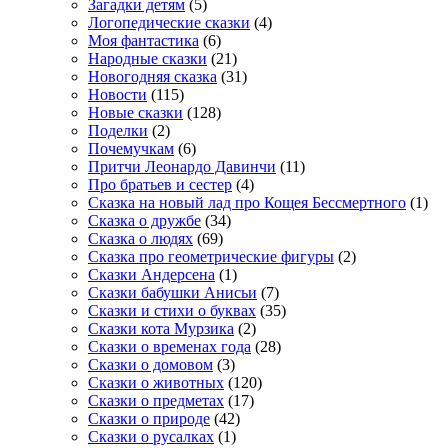
Загадки детям
(5)
Логопедические сказки
(4)
Моя фантастика
(6)
Народные сказки
(21)
Новогодняя сказка
(31)
Новости
(115)
Новые сказки
(128)
Поделки
(2)
Почемучкам
(6)
Притчи Леонардо Давинчи
(11)
Про братьев и сестер
(4)
Сказка на новый лад про Кощея Бессмертного
(1)
Сказка о дружбе
(34)
Сказка о людях
(69)
Сказка про геометрические фигуры
(2)
Сказки Андерсена
(1)
Сказки бабушки Анисьи
(7)
Сказки и стихи о буквах
(35)
Сказки кота Мурзика
(2)
Сказки о временах года
(28)
Сказки о домовом
(3)
Сказки о животных
(120)
Сказки о предметах
(17)
Сказки о природе
(42)
Сказки о русалках
(1)