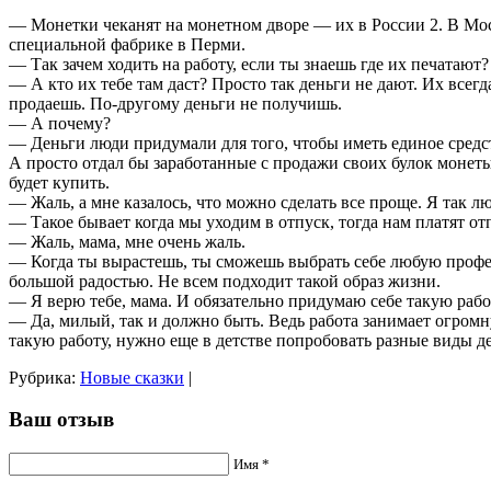
— Монетки чеканят на монетном дворе — их в России 2. В Мос
специальной фабрике в Перми.
— Так зачем ходить на работу, если ты знаешь где их печатают?
— А кто их тебе там даст? Просто так деньги не дают. Их всегд
продаешь. По-другому деньги не получишь.
— А почему?
— Деньги люди придумали для того, чтобы иметь единое средс
А просто отдал бы заработанные с продажи своих булок монеты.
будет купить.
— Жаль, а мне казалось, что можно сделать все проще. Я так л
— Такое бывает когда мы уходим в отпуск, тогда нам платят от
— Жаль, мама, мне очень жаль.
— Когда ты вырастешь, ты сможешь выбрать себе любую профессию
большой радостью. Не всем подходит такой образ жизни.
— Я верю тебе, мама. И обязательно придумаю себе такую работ
— Да, милый, так и должно быть. Ведь работа занимает огромн
такую работу, нужно еще в детстве попробовать разные виды д
Рубрика:
Новые сказки
|
Ваш отзыв
Имя *