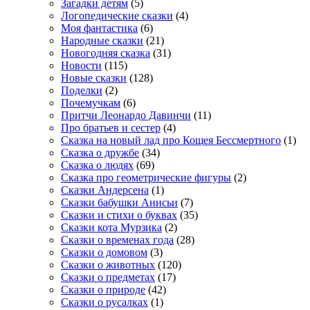
Загадки детям
(5)
Логопедические сказки
(4)
Моя фантастика
(6)
Народные сказки
(21)
Новогодняя сказка
(31)
Новости
(115)
Новые сказки
(128)
Поделки
(2)
Почемучкам
(6)
Притчи Леонардо Давинчи
(11)
Про братьев и сестер
(4)
Сказка на новый лад про Кощея Бессмертного
(1)
Сказка о дружбе
(34)
Сказка о людях
(69)
Сказка про геометрические фигуры
(2)
Сказки Андерсена
(1)
Сказки бабушки Анисьи
(7)
Сказки и стихи о буквах
(35)
Сказки кота Мурзика
(2)
Сказки о временах года
(28)
Сказки о домовом
(3)
Сказки о животных
(120)
Сказки о предметах
(17)
Сказки о природе
(42)
Сказки о русалках
(1)