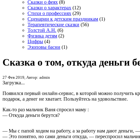
Сказки о феях
(8)
Сказки о характерах
(12)
Стихи о профессиях
(29)
Сценарии к детским праздникам
(1)
Терапевтические сказки
(56)
Толстой А.Н.
(6)
Физика детям
(2)
Цифры
(4)
Эзоповы басни
(1)
Сказка о том, откуда деньги б
27 Фев 2019, Автор: admin
Загрузка...
Появился первый онлайн-сервис, в которой можно получить кре
подарок, а денег не хватает. Пользуйтесь на удовольствие.
Как-то раз мальчик Ваня спросил маму :
— Откуда деньги берутся?
— Мы с папой ходим на работу, а за работу нам дают деньги, —
— Это понятно, но сами деньги откуда, — переспросил мальчи