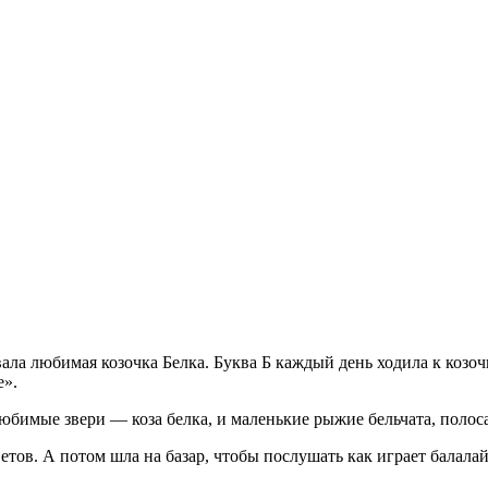
вала любимая козочка Белка. Буква Б каждый день ходила к козо
е».
е любимые звери — коза белка, и маленькие рыжие бельчата, поло
тов. А потом шла на базар, чтобы послушать как играет балала