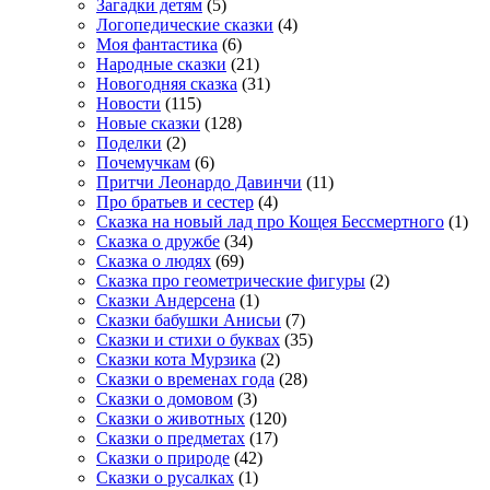
Загадки детям
(5)
Логопедические сказки
(4)
Моя фантастика
(6)
Народные сказки
(21)
Новогодняя сказка
(31)
Новости
(115)
Новые сказки
(128)
Поделки
(2)
Почемучкам
(6)
Притчи Леонардо Давинчи
(11)
Про братьев и сестер
(4)
Сказка на новый лад про Кощея Бессмертного
(1)
Сказка о дружбе
(34)
Сказка о людях
(69)
Сказка про геометрические фигуры
(2)
Сказки Андерсена
(1)
Сказки бабушки Анисьи
(7)
Сказки и стихи о буквах
(35)
Сказки кота Мурзика
(2)
Сказки о временах года
(28)
Сказки о домовом
(3)
Сказки о животных
(120)
Сказки о предметах
(17)
Сказки о природе
(42)
Сказки о русалках
(1)