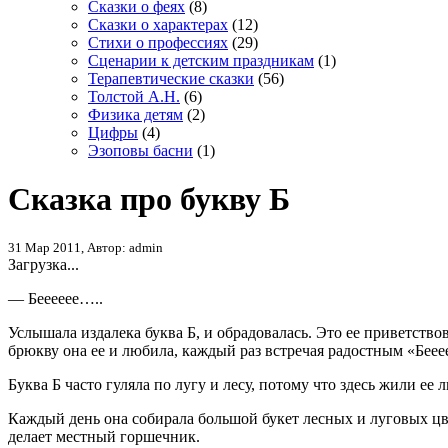
Сказки о феях
(8)
Сказки о характерах
(12)
Стихи о профессиях
(29)
Сценарии к детским праздникам
(1)
Терапевтические сказки
(56)
Толстой А.Н.
(6)
Физика детям
(2)
Цифры
(4)
Эзоповы басни
(1)
Сказка про букву Б
31 Мар 2011, Автор: admin
Загрузка...
— Бееееее…..
Услышала издалека буква Б, и обрадовалась. Это ее приветство
брюкву она ее и любила, каждый раз встречая радостным «Беее
Буква Б часто гуляла по лугу и лесу, потому что здесь жили е
Каждый день она собирала большой букет лесных и луговых цве
делает местный горшечник.