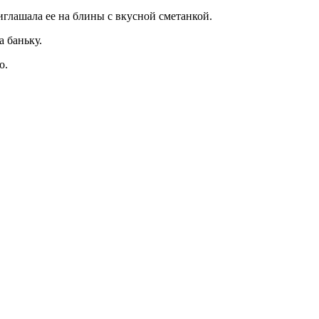
риглашала ее на блины с вкусной сметанкой.
а баньку.
о.