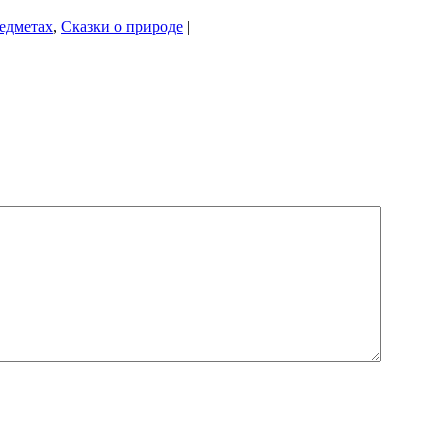
редметах
,
Сказки о природе
|