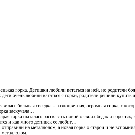
енькая горка. Детишки любили кататься на ней, но родители боя
ак дети очень любили кататься с горки, родители решили купит
илась большая соседка – разноцветная, огромная горка, с котор
горка заскучала…
арая горка пыталась рассказать новой о своих бедах и горестях,
авится и как много детишек ее любит…
тправили на металлолом, а новая горка о старой и не вспомнила,
в металлолом.