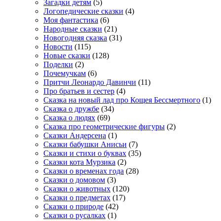
Загадки детям
(5)
Логопедические сказки
(4)
Моя фантастика
(6)
Народные сказки
(21)
Новогодняя сказка
(31)
Новости
(115)
Новые сказки
(128)
Поделки
(2)
Почемучкам
(6)
Притчи Леонардо Давинчи
(11)
Про братьев и сестер
(4)
Сказка на новый лад про Кощея Бессмертного
(1)
Сказка о дружбе
(34)
Сказка о людях
(69)
Сказка про геометрические фигуры
(2)
Сказки Андерсена
(1)
Сказки бабушки Анисьи
(7)
Сказки и стихи о буквах
(35)
Сказки кота Мурзика
(2)
Сказки о временах года
(28)
Сказки о домовом
(3)
Сказки о животных
(120)
Сказки о предметах
(17)
Сказки о природе
(42)
Сказки о русалках
(1)