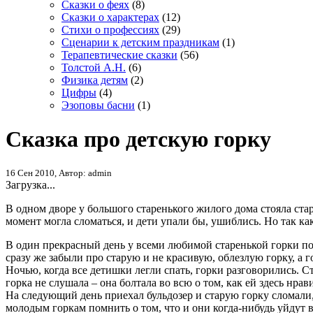
Сказки о феях
(8)
Сказки о характерах
(12)
Стихи о профессиях
(29)
Сценарии к детским праздникам
(1)
Терапевтические сказки
(56)
Толстой А.Н.
(6)
Физика детям
(2)
Цифры
(4)
Эзоповы басни
(1)
Сказка про детскую горку
16 Сен 2010, Автор: admin
Загрузка...
В одном дворе у большого старенького жилого дома стояла стар
момент могла сломаться, и дети упали бы, ушиблись. Но так к
В один прекрасный день у всеми любимой старенькой горки появ
сразу же забыли про старую и не красивую, облезлую горку, а 
Ночью, когда все детишки легли спать, горки разговорились. Ст
горка не слушала – она болтала во всю о том, как ей здесь нр
На следующий день приехал бульдозер и старую горку сломали, о
молодым горкам помнить о том, что и они когда-нибудь уйдут 