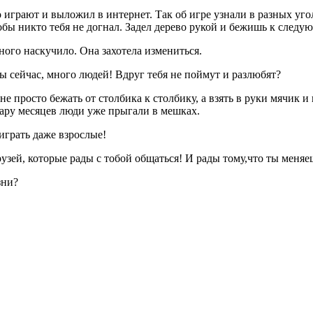
о играют и выложил в интернет. Так об игре узнали в разных угол
чтобы никто тебя не догнал. Задел дерево рукой и бежишь к след
много наскучило. Она захотела измениться.
 ты сейчас, много людей! Вдруг тебя не поймут и разлюбят?
не просто бежать от столбика к столбику, а взять в руки мячик 
пару месяцев люди уже прыгали в мешках.
 играть даже взрослые!
рузей, которые рады с тобой общаться! И рады тому,что ты меняеш
зни?