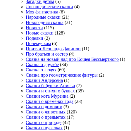
Загадки детям
(5)
Логопедические сказки
(4)
Моя фантастика
(6)
Народные сказки
(21)
Новогодняя сказка
(31)
Новости
(115)
Новые сказки
(128)
Поделки
(2)
Почемучкам
(6)
Притчи Леонардо Давинчи
(11)
Про братьев и сестер
(4)
Сказка на новый лад про Кощея Бессмертного
(1)
Сказка о дружбе
(34)
Сказка о людях
(69)
Сказка про геометрические фигуры
(2)
Сказки Андерсена
(1)
Сказки бабушки Анисьи
(7)
Сказки и стихи о буквах
(35)
Сказки кота Мурзика
(2)
Сказки о временах года
(28)
Сказки о домовом
(3)
Сказки о животных
(120)
Сказки о предметах
(17)
Сказки о природе
(42)
Сказки о русалках
(1)