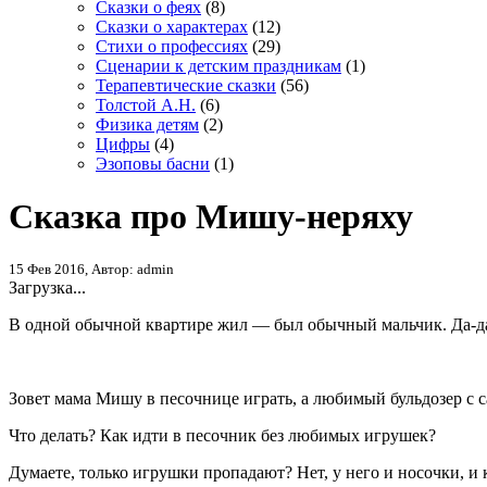
Сказки о феях
(8)
Сказки о характерах
(12)
Стихи о профессиях
(29)
Сценарии к детским праздникам
(1)
Терапевтические сказки
(56)
Толстой А.Н.
(6)
Физика детям
(2)
Цифры
(4)
Эзоповы басни
(1)
Сказка про Мишу-неряху
15 Фев 2016, Автор: admin
Загрузка...
В одной обычной квартире жил — был обычный мальчик. Да-да,
Зовет мама Мишу в песочнице играть, а любимый бульдозер с с
Что делать? Как идти в песочник без любимых игрушек?
Думаете, только игрушки пропадают? Нет, у него и носочки, и