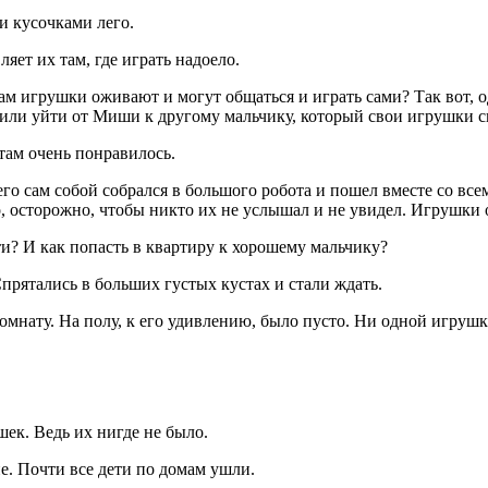
и кусочками лего.
ет их там, где играть надоело.
 игрушки оживают и могут общаться и играть сами? Так вот, о
ешили уйти от Миши к другому мальчику, который свои игрушки с
 там очень понравилось.
его сам собой собрался в большого робота и пошел вместе со вс
, осторожно, чтобы никто их не услышал и не увидел. Игрушки о
? И как попасть в квартиру к хорошему мальчику?
Спрятались в больших густых кустах и стали ждать.
мнату. На полу, к его удивлению, было пусто. Ни одной игрушки
ек. Ведь их нигде не было.
. Почти все дети по домам ушли.