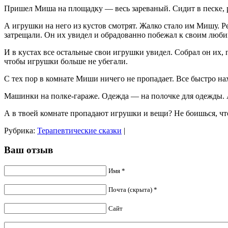
Пришел Миша на площадку — весь зареваный. Сидит в песке, р
А игрушки на него из кустов смотрят. Жалко стало им Мишу. Р
затрещали. Он их увидел и обрадованно побежал к своим люб
И в кустах все остальные свои игрушки увидел. Собрал он их, 
чтобы игрушки больше не убегали.
С тех пор в комнате Миши ничего не пропадает. Все быстро нах
Машинки на полке-гараже. Одежда — на полочке для одежды. А
А в твоей комнате пропадают игрушки и вещи? Не боишься, чт
Рубрика:
Терапевтические сказки
|
Ваш отзыв
Имя *
Почта (скрыта) *
Сайт