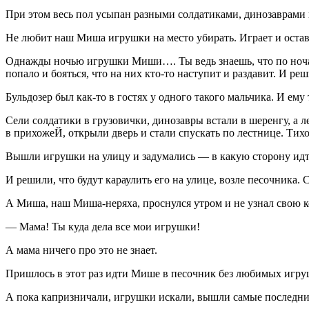
При этом весь пол усыпан разными солдатиками, динозаврами 
Не любит наш Миша игрушки на место убирать. Играет и оставля
Однажды ночью игрушки Миши…. Ты ведь знаешь, что по ночам
попало и бояться, что на них кто-то наступит и раздавит. И р
Бульдозер был как-то в гостях у одного такого мальчика. И ему
Сели солдатики в грузовички, динозавры встали в шеренгу, а л
в прихожеЙ, открыли дверь и стали спускать по лестнице. Тихо
Вышли игрушки на улицу и задумались — в какую сторону идти
И решили, что будут караулить его на улице, возле песочника. 
А Миша, наш Миша-неряха, проснулся утром и не узнал свою ко
— Мама! Ты куда дела все мои игрушки!
А мама ничего про это не знает.
Пришлось в этот раз идти Мише в песочник без любимых игруш
А пока капризничали, игрушки искали, вышли самые последние