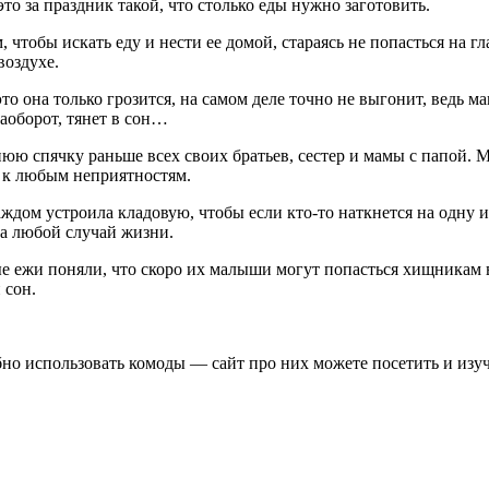
то за праздник такой, что столько еды нужно заготовить.
м, чтобы искать еду и нести ее домой, стараясь не попасться на 
воздухе.
 это она только грозится, на самом деле точно не выгонит, ведь
наоборот, тянет в сон…
ю спячку раньше всех своих братьев, сестер и мамы с папой. Ма
й к любым неприятностям.
ждом устроила кладовую, чтобы если кто-то наткнется на одну и
а любой случай жизни.
е ежи поняли, что скоро их малыши могут попасться хищникам в
 сон.
бно использовать комоды — сайт про них можете посетить и изуч