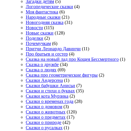
Загадки детям
(5)
Логопедические сказки
(4)
Моя фантастика
(6)
Народные сказки
(21)
Новогодняя сказка
(31)
Новости
(115)
Новые сказки
(128)
Поделки
(2)
Почемучкам
(6)
Притчи Леонардо Давинчи
(11)
Про братьев и сестер
(4)
Сказка на новый лад про Кощея Бессмертного
(1)
Сказка о дружбе
(34)
Сказка о людях
(69)
Сказка про геометрические фигуры
(2)
Сказки Андерсена
(1)
Сказки бабушки Анисьи
(7)
Сказки и стихи о буквах
(35)
Сказки кота Мурзика
(2)
Сказки о временах года
(28)
Сказки о домовом
(3)
Сказки о животных
(120)
Сказки о предметах
(17)
Сказки о природе
(42)
Сказки о русалках
(1)