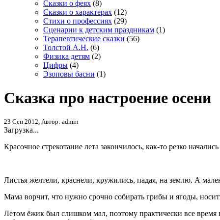
Сказки о феях
(8)
Сказки о характерах
(12)
Стихи о профессиях
(29)
Сценарии к детским праздникам
(1)
Терапевтические сказки
(56)
Толстой А.Н.
(6)
Физика детям
(2)
Цифры
(4)
Эзоповы басни
(1)
Сказка про настроение осени
23 Сен 2012, Автор: admin
Загрузка...
Красочное стрекотание лета закончилось, как-то резко начались
Листья желтели, краснели, кружились, падая, на землю. А мал
Мама ворчит, что нужно срочно собирать грибы и ягоды, носить
Летом ёжик был слишком мал, поэтому практически все время в