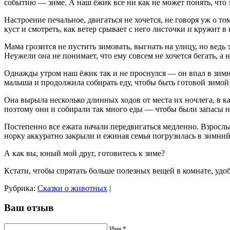
событию — зиме. А наш ёжик все ни как не может понять, что э
Настроение печальное, двигаться не хочется, не говоря уж о то
куст и смотреть, как ветер срывает с него листочки и кружит в 
Мама грозится не пустить зимовать, выгнать на улицу, но ведь
Неужели она не понимает, что ему совсем не хочется бегать, а 
Однажды утром наш ёжик так и не проснулся — он впал в зимню
малыша и продолжила собирать еду, чтобы быть готовой зимо
Она вырыла несколько длинных ходов от места их ночлега, в ка
поэтому они и собирали так много еды — чтобы были запасы н
Постепенно все ежата начали передвигаться медленно. Взрослы
норку аккуратно закрыли и ежиная семья погрузилась в зимний
А как вы, юный мой друг, готовитесь к зиме?
Кстати, чтобы спрятать больше полезных вещей в комнате, удо
Рубрика:
Сказки о животных
|
Ваш отзыв
Имя *