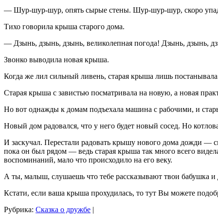
— Шур-шур-шур, опять сырые стены. Шур-шур-шур, скоро уп
Тихо говорила крыша старого дома.
— Дзынь, дзынь, дзынь, великолепная погода! Дзынь, дзынь, дз
Звонко выводила новая крыша.
Когда же лил сильный ливень, старая крыша лишь постанывала 
Старая крыша с завистью посматривала на новую, а новая практ
Но вот однажды к домам подъехала машина с рабочими, и старый
Новый дом радовался, что у него будет новый сосед. Но котло
И заскучал. Перестали радовать крышу нового дома дожди — ск
пока он был рядом — ведь старая крыша так много всего видел
воспоминаний, мало что происходило на его веку.
А ты, малыш, слушаешь что тебе рассказывают твои бабушка и
Кстати, если ваша крыша прохудилась, то тут Вы можете подоб
Рубрика:
Сказка о дружбе
|