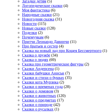
Загадки детям
(5)
Логопедические сказки
(4)
Моя фантастика
(6)
Народные сказки
(21)
Новогодняя сказка
(31)
Новости
(115)
Новые сказки
(128)
Поделки
(2)
Почемучкам
(6)
Притчи Леонардо Давинчи
(11)
Про братьев и сестер
(4)
Сказка на новый лад про Кощея Бессмертного
(1)
Сказка о дружбе
(34)
Сказка о людях
(69)
Сказка про геометрические фигуры
(2)
Сказки Андерсена
(1)
Сказки бабушки Анисьи
(7)
Сказки и стихи о буквах
(35)
Сказки кота Мурзика
(2)
Сказки о временах года
(28)
Сказки о домовом
(3)
Сказки о животных
(120)
Сказки о предметах
(17)
Сказки о природе
(42)
Сказки о русалках
(1)