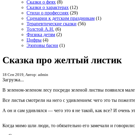
Сказки о феях
(8)
Сказки о характерах
(12)
Стихи о профессиях
(29)
Сценарии к детским праздникам
(1)
Терапевтические сказки
(56)
Толстой А.Н.
(6)
Физика детям
(2)
Цифры
(4)
Эзоповы басни
(1)
Сказка про желтый листик
18 Сен 2019, Автор: admin
Загрузка...
В зеленом-зеленом лесу посреди зеленой листвы появился мал
Все листья смотрели на него с удивлением: чего это ты пожелт
А он и сам удивлялся — чего это я не такой, как все? И очень 
Когда мимо шли люди, то обязательно его замечали и говорили: