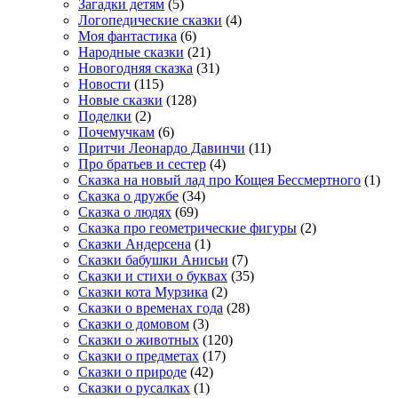
Загадки детям
(5)
Логопедические сказки
(4)
Моя фантастика
(6)
Народные сказки
(21)
Новогодняя сказка
(31)
Новости
(115)
Новые сказки
(128)
Поделки
(2)
Почемучкам
(6)
Притчи Леонардо Давинчи
(11)
Про братьев и сестер
(4)
Сказка на новый лад про Кощея Бессмертного
(1)
Сказка о дружбе
(34)
Сказка о людях
(69)
Сказка про геометрические фигуры
(2)
Сказки Андерсена
(1)
Сказки бабушки Анисьи
(7)
Сказки и стихи о буквах
(35)
Сказки кота Мурзика
(2)
Сказки о временах года
(28)
Сказки о домовом
(3)
Сказки о животных
(120)
Сказки о предметах
(17)
Сказки о природе
(42)
Сказки о русалках
(1)