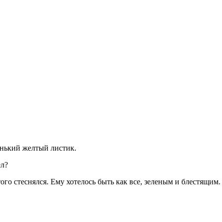
енький желтый листик.
ел?
этого стеснялся. Ему хотелось быть как все, зеленым и блестящим