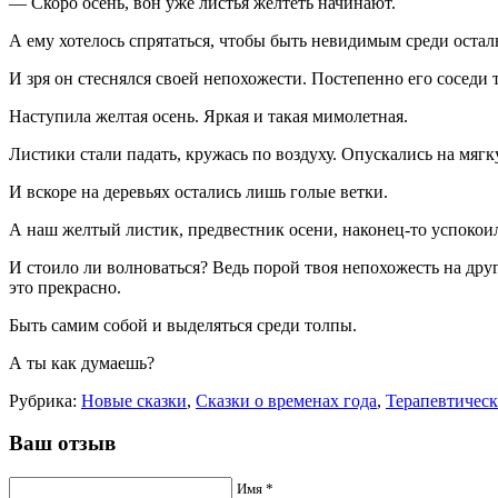
— Скоро осень, вон уже листья желтеть начинают.
А ему хотелось спрятаться, чтобы быть невидимым среди остал
И зря он стеснялся своей непохожести. Постепенно его соседи 
Наступила желтая осень. Яркая и такая мимолетная.
Листики стали падать, кружась по воздуху. Опускались на мягку
И вскоре на деревьях остались лишь голые ветки.
А наш желтый листик, предвестник осени, наконец-то успокоил
И стоило ли волноваться? Ведь порой твоя непохожесть на друг
это прекрасно.
Быть самим собой и выделяться среди толпы.
А ты как думаешь?
Рубрика:
Новые сказки
,
Сказки о временах года
,
Терапевтическ
Ваш отзыв
Имя *