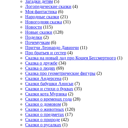
Загадки детям
(5)
Логопедические сказки
(4)
Моя фантастика
(6)
Народные сказки
(21)
Новогодняя сказка
(31)
Новости
(115)
Новые сказки
(128)
Поделки
(2)
Почемучкам
(6)
Притчи Леонардо Давинчи
(11)
Про братьев и сестер
(4)
Сказка на новый лад про Кощея Бессмертного
(1)
Сказка о дружбе
(34)
Сказка о людях
(69)
Сказка про геометрические фигуры
(2)
Сказки Андерсена
(1)
Сказки бабушки Анисьи
(7)
Сказки и стихи о буквах
(35)
Сказки кота Мурзика
(2)
Сказки о временах года
(28)
Сказки о домовом
(3)
Сказки о животных
(120)
Сказки о предметах
(17)
Сказки о природе
(42)
Сказки о русалках
(1)