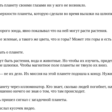
ь планету своими глазами ни у кого не возникло.
верхности планеты, которую сделали во время вылазки на шлюпк
орого зонда, явно показывал что на ней могут расти растения.
 зеленые, а такого же цвета, что и горы? Может эти горы и есть
ть о планете.
ут быть растения, вода и животные. Но чтобы их изучить, прид
ие шлюпки. Чтобы магнитное поле планеты не тянуло их вниз.
 — не их дело. Их миссия на этой планете подошла к концу. Нуж
нету через иллюминатор. Кто знает, сколько людей погибнет, на
ершенно ничего не зная о том, что там происходит.
ль пришел сигнал с загадочной планеты.
слал кусочек видео.