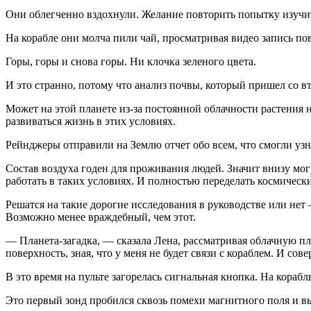
Они облегченно вздохнули. Желание повторить попытку изучит
На корабле они молча пили чай, просматривая видео запись по
Горы, горы и снова горы. Ни клочка зеленого цвета.
И это странно, потому что анализ почвы, который пришел со вт
Может на этой планете из-за постоянной облачности растения не
развиваться жизнь в этих условиях.
Рейнджеры отправили на Землю отчет обо всем, что смогли узна
Состав воздуха годен для проживания людей. Значит внизу мог
работать в таких условиях. И полностью переделать космическ
Решатся на такие дорогие исследования в руководстве или нет
Возможно менее враждебный, чем этот.
— Планета-загадка, — сказала Лена, рассматривая облачную пла
поверхность, зная, что у меня не будет связи с кораблем. И сов
В это время на пульте загорелась сигнальная кнопка. На кораб
Это первый зонд пробился сквозь помехи магнитного поля и вы