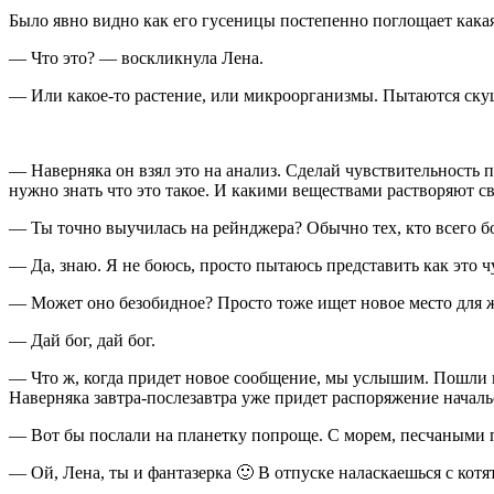
Было явно видно как его гусеницы постепенно поглощает какая
— Что это? — воскликнула Лена.
— Или какое-то растение, или микроорганизмы. Пытаются ску
— Наверняка он взял это на анализ. Сделай чувствительност
нужно знать что это такое. И какими веществами растворяют с
— Ты точно выучилась на рейнджера? Обычно тех, кто всего б
— Да, знаю. Я не боюсь, просто пытаюсь представить как это 
— Может оно безобидное? Просто тоже ищет новое место для ж
— Дай бог, дай бог.
— Что ж, когда придет новое сообщение, мы услышим. Пошли п
Наверняка завтра-послезавтра уже придет распоряжение началь
— Вот бы послали на планетку попроще. С морем, песчаными
— Ой, Лена, ты и фантазерка 🙂 В отпуске наласкаешься с котя