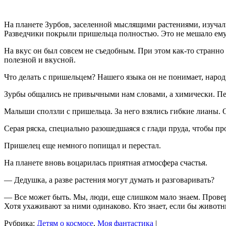
На планете Зурбов, заселенной мыслящими растениями, изучал
Разведчики покрыли пришельца полностью. Это не мешало ему 
На вкус он был совсем не съедобным. При этом как-то странно 
полезной и вкусной.
Что делать с пришельцем? Нашего языка он не понимает, народ 
Зурбы общались не привычными нам словами, а химически. Пер
Малыши сползли с пришельца. За него взялись гибкие лианы. О
Серая ряска, специально разошедшаяся с глади пруда, чтобы п
Пришелец еще немного попищал и перестал.
На планете вновь воцарилась приятная атмосфера счастья.
— Дедушка, а разве растения могут думать и разговаривать?
— Все может быть. Мы, люди, еще слишком мало знаем. Провере
Хотя ухаживают за ними одинаково. Кто знает, если бы животн
Рубрика:
Детям о космосе
,
Моя фантастика
|