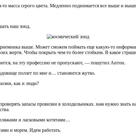
-то масса серого цвета. Медленно поднимается все выше и выше
шать наш зонд.
ь приемника выше. Может сможем поймать еще какую-то информа
воих жертв. Чтобы покрыть чем-то более стойким. В какое страш
оится, на эту профессию не пропускают, — пошутил Антон.
чудовище ползет по мне и… становится жутко.
изни, как и люди?
роверять запасы провизии в холодильниках. нам нужно знать на
ства.
 пляжами и ласковыми котятами…
тами и морем. Идем работать.