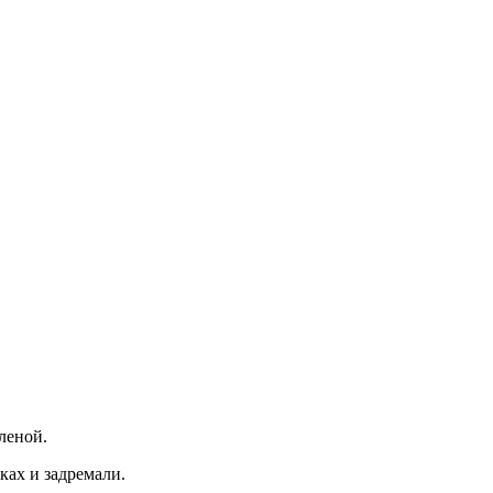
леной.
ах и задремали.