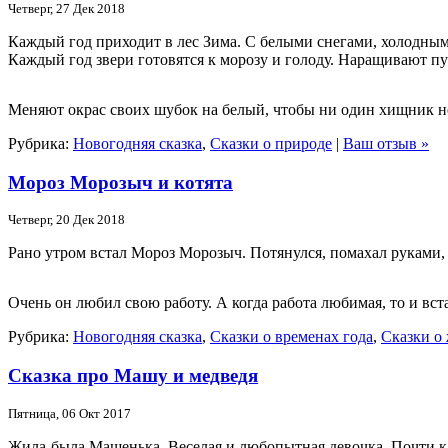
Четверг, 27 Дек 2018
Каждый год приходит в лес Зима. С белыми снегами, холодны
Каждый год звери готовятся к морозу и голоду. Наращивают пу
Меняют окрас своих шубок на белый, чтобы ни один хищник не
Рубрика:
Новогодняя сказка
,
Сказки о природе
|
Ваш отзыв »
Мороз Морозыч и котята
Четверг, 20 Дек 2018
Рано утром встал Мороз Морозыч. Потянулся, помахал руками,
Очень он любил свою работу. А когда работа любимая, то и вст
Рубрика:
Новогодняя сказка
,
Сказки о временах года
,
Сказки о
Сказка про Машу и медведя
Пятница, 06 Окт 2017
Жила-была Машенька. Веселая и любопытная девочка. Почти к