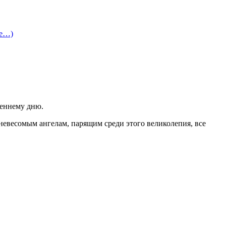
ее…)
сеннему дню.
 невесомым ангелам, парящим среди этого великолепия, все