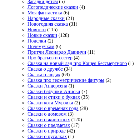
Загадки детям
(5)
Логопедические сказки
(4)
Моя фантастика
(6)
Народные сказки
(21)
Новогодняя сказка
(31)
Новости
(115)
Новые сказки
(128)
Поделки
(2)
Почемучкам
(6)
Притчи Леонардо Давинчи
(11)
Про братьев и сестер
(4)
Сказка на новый лад про Кощея Бессмертного
(1)
Сказка о дружбе
(34)
Сказка о людях
(69)
Сказка про геометрические фигуры
(2)
Сказки Андерсена
(1)
Сказки бабушки Анисьи
(7)
Сказки и стихи о буквах
(35)
Сказки кота Мурзика
(2)
Сказки о временах года
(28)
Сказки о домовом
(3)
Сказки о животных
(120)
Сказки о предметах
(17)
Сказки о природе
(42)
Сказки о русалках
(1)