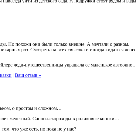
ы навсегда уйти из детского сада. А подружки стоят рядом и взд
оды. Но похожи они были только внешне. А мечтали о разном.
икарных роз. Смотреть на всех свысока и иногда кидаться лепес
рейлере леди-путешественницы украшала ее маленькое автоокн
сказки
|
Ваш отзыв »
ньком, о простом и сложном…
молет железный. Сапоги-скороходы в роликовые коньки…
том, что уже есть, но пока не у нас?