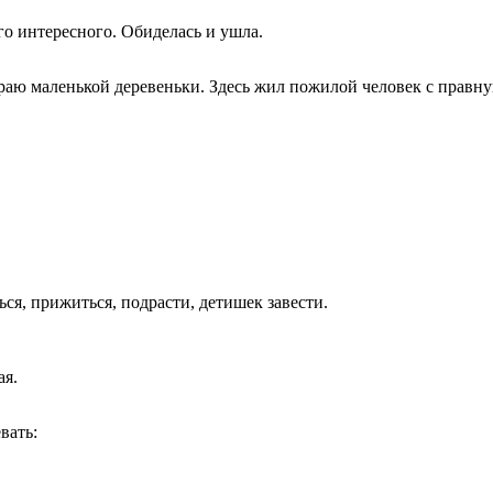
го интересного. Обиделась и ушла.
аю маленькой деревеньки. Здесь жил пожилой человек с правнук
ся, прижиться, подрасти, детишек завести.
ая.
вать: