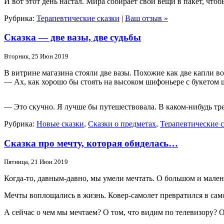
И вот этот день настал. Мира собирает свои вещи в пакет, чтоб
Рубрика:
Терапевтические сказки
|
Ваш отзыв »
Сказка — две вазы, две судьбы
Вторник, 25 Июн 2019
В витрине магазина стояли две вазы. Похожие как две капли в
— Ах, как хорошо бы стоять на высоком шифоньере с букетом ш
— Это скучно. Я лучше бы путешествовала. В каком-нибудь т
Рубрика:
Новые сказки
,
Сказки о предметах
,
Терапевтические 
Сказка про мечту, которая обиделась…
Пятница, 21 Июн 2019
Когда-то, давным-давно, мы умели мечтать. О большом и мале
Мечты воплощались в жизнь. Ковер-самолет превратился в са
А сейчас о чем мы мечтаем? О том, что видим по телевизору? О 