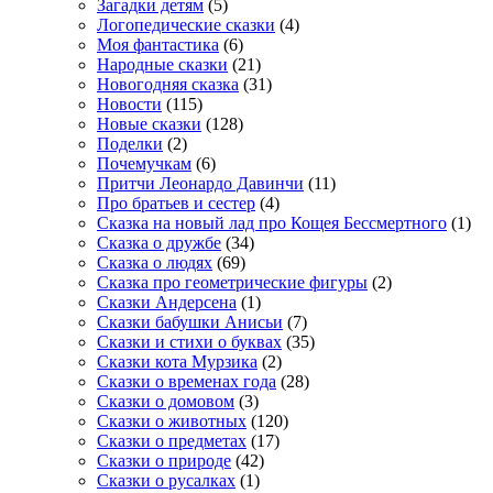
Загадки детям
(5)
Логопедические сказки
(4)
Моя фантастика
(6)
Народные сказки
(21)
Новогодняя сказка
(31)
Новости
(115)
Новые сказки
(128)
Поделки
(2)
Почемучкам
(6)
Притчи Леонардо Давинчи
(11)
Про братьев и сестер
(4)
Сказка на новый лад про Кощея Бессмертного
(1)
Сказка о дружбе
(34)
Сказка о людях
(69)
Сказка про геометрические фигуры
(2)
Сказки Андерсена
(1)
Сказки бабушки Анисьи
(7)
Сказки и стихи о буквах
(35)
Сказки кота Мурзика
(2)
Сказки о временах года
(28)
Сказки о домовом
(3)
Сказки о животных
(120)
Сказки о предметах
(17)
Сказки о природе
(42)
Сказки о русалках
(1)