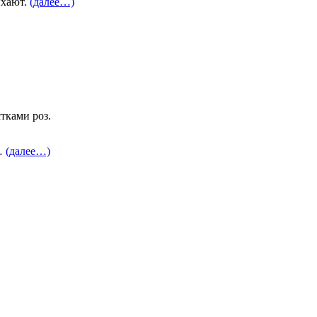
ыхают.
(далее…)
тками роз.
о…
(далее…)