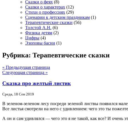
Сказки о феях
(8)
Сказки о характерах
(12)
Стихи о профессиях
(29)
Сценарии к детским праздникам
(1)
Терапевтические сказки
(56)
Толстой А.Н.
(6)
Физика детям
(2)
Цифры
(4)
Эзоповы басни
(1)
Рубрика: Терапевтические сказки
« Предыдущая страница
Следующая страница »
Сказка про желтый листик
Среда, 18 Сен 2019
В зеленом-зеленом лесу посреди зеленой листвы появился мал
Все листья смотрели на него с удивлением: чего это ты пожелт
А он и сам удивлялся — чего это я не такой, как все? И очень 