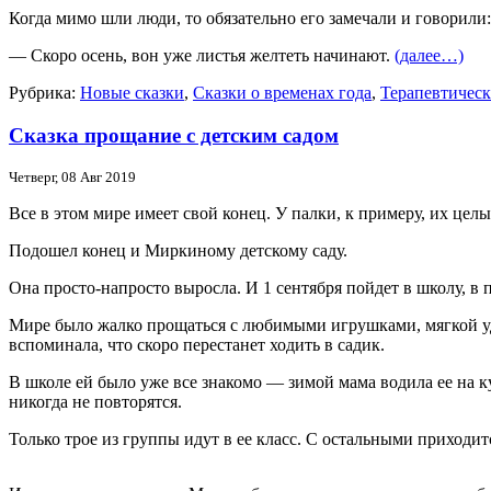
Когда мимо шли люди, то обязательно его замечали и говорили:
— Скоро осень, вон уже листья желтеть начинают.
(далее…)
Рубрика:
Новые сказки
,
Сказки о временах года
,
Терапевтическ
Сказка прощание с детским садом
Четверг, 08 Авг 2019
Все в этом мире имеет свой конец. У палки, к примеру, их целы
Подошел конец и Миркиному детскому саду.
Она просто-напросто выросла. И 1 сентября пойдет в школу, в 
Мире было жалко прощаться с любимыми игрушками, мягкой удо
вспоминала, что скоро перестанет ходить в садик.
В школе ей было уже все знакомо — зимой мама водила ее на к
никогда не повторятся.
Только трое из группы идут в ее класс. С остальными приходи