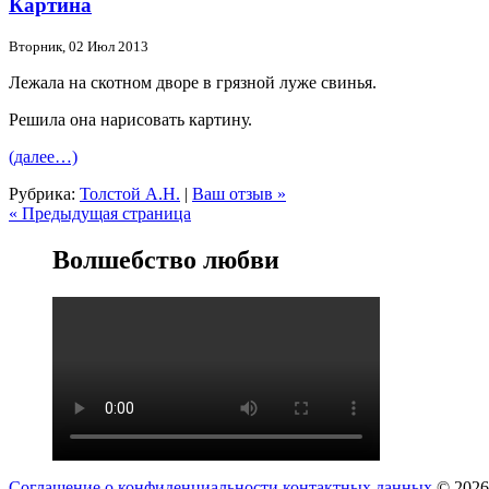
Картина
Вторник, 02 Июл 2013
Лежала на скотном дворе в грязной луже свинья.
Решила она нарисовать картину.
(далее…)
Рубрика:
Толстой А.Н.
|
Ваш отзыв »
« Предыдущая страница
Волшебство любви
Соглашение о конфиденциальности контактных данных
© 2026