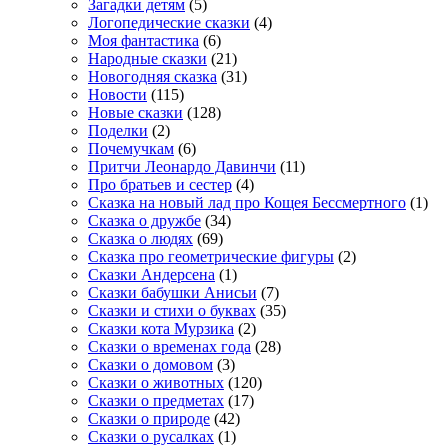
Загадки детям
(5)
Логопедические сказки
(4)
Моя фантастика
(6)
Народные сказки
(21)
Новогодняя сказка
(31)
Новости
(115)
Новые сказки
(128)
Поделки
(2)
Почемучкам
(6)
Притчи Леонардо Давинчи
(11)
Про братьев и сестер
(4)
Сказка на новый лад про Кощея Бессмертного
(1)
Сказка о дружбе
(34)
Сказка о людях
(69)
Сказка про геометрические фигуры
(2)
Сказки Андерсена
(1)
Сказки бабушки Анисьи
(7)
Сказки и стихи о буквах
(35)
Сказки кота Мурзика
(2)
Сказки о временах года
(28)
Сказки о домовом
(3)
Сказки о животных
(120)
Сказки о предметах
(17)
Сказки о природе
(42)
Сказки о русалках
(1)