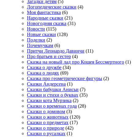
Загадки детям
(5)
Логопедические сказки
(4)
Моя фантастика
(6)
Народные сказки
(21)
Новогодняя сказка
(31)
Новости
(115)
Новые сказки
(128)
Поделки
(2)
Почемучкам
(6)
Притчи Леонардо Давинчи
(11)
Про братьев и сестер
(4)
Сказка на новый лад про Кощея Бессмертного
(1)
Сказка о дружбе
(34)
Сказка о людях
(69)
Сказка про геометрические фигуры
(2)
Сказки Андерсена
(1)
Сказки бабушки Анисьи
(7)
Сказки и стихи о буквах
(35)
Сказки кота Мурзика
(2)
Сказки о временах года
(28)
Сказки о домовом
(3)
Сказки о животных
(120)
Сказки о предметах
(17)
Сказки о природе
(42)
Сказки о русалках
(1)