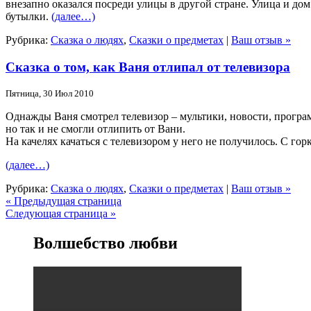
внезапно оказался посреди улицы в другой стране. Улица и дом
бутылки.
(далее…)
Рубрика:
Сказка о людях
,
Сказки о предметах
|
Ваш отзыв »
Сказка о том, как Ваня отлипал от телевизора
Пятница, 30 Июл 2010
Однажды Ваня смотрел телевизор – мультики, новости, программ
но так и не смогли отлипить от Вани.
На качелях качаться с телевизором у него не получилось. С го
(далее…)
Рубрика:
Сказка о людях
,
Сказки о предметах
|
Ваш отзыв »
« Предыдущая страница
Следующая страница »
Волшебство любви