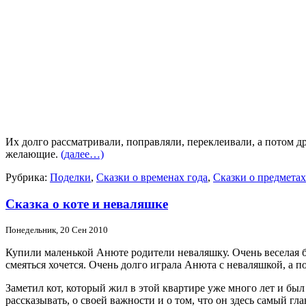
Их долго рассматривали, поправляли, переклеивали, а потом д
желающие.
(далее…)
Рубрика:
Поделки
,
Сказки о временах года
,
Сказки о предметах
Сказка о коте и неваляшке
Понедельник, 20 Сен 2010
Купили маленькой Анюте родители неваляшку. Очень веселая бы
смеяться хочется. Очень долго играла Анюта с неваляшкой, а по
Заметил кот, который жил в этой квартире уже много лет и бы
рассказывать, о своей важности и о том, что он здесь самый гла