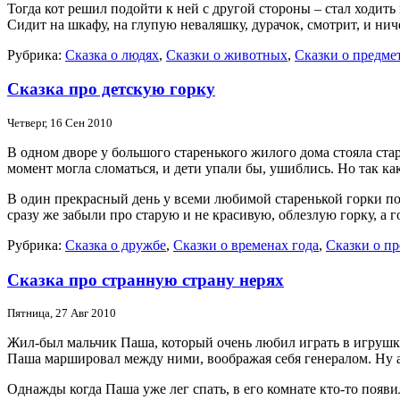
Тогда кот решил подойти к ней с другой стороны – стал ходить в
Сидит на шкафу, на глупую неваляшку, дурачок, смотрит, и нич
Рубрика:
Сказка о людях
,
Сказки о животных
,
Сказки о предме
Сказка про детскую горку
Четверг, 16 Сен 2010
В одном дворе у большого старенького жилого дома стояла стар
момент могла сломаться, и дети упали бы, ушиблись. Но так к
В один прекрасный день у всеми любимой старенькой горки появ
сразу же забыли про старую и не красивую, облезлую горку, а 
Рубрика:
Сказка о дружбе
,
Сказки о временах года
,
Сказки о п
Сказка про странную страну нерях
Пятница, 27 Авг 2010
Жил-был мальчик Паша, который очень любил играть в игрушки,
Паша маршировал между ними, воображая себя генералом. Ну а к
Однажды когда Паша уже лег спать, в его комнате кто-то появи