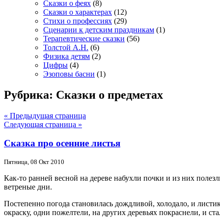
Сказки о феях
(8)
Сказки о характерах
(12)
Стихи о профессиях
(29)
Сценарии к детским праздникам
(1)
Терапевтические сказки
(56)
Толстой А.Н.
(6)
Физика детям
(2)
Цифры
(4)
Эзоповы басни
(1)
Рубрика: Сказки о предметах
« Предыдущая страница
Следующая страница »
Сказка про осенние листья
Пятница, 08 Окт 2010
Как-то ранней весной на дереве набухли почки и из них полез
ветреные дни.
Постепенно погода становилась дождливой, холодало, и листик
окраску, одни пожелтели, на других деревьях покраснели, и ста