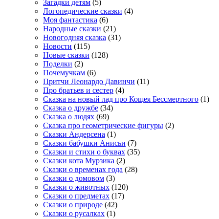
Загадки детям
(5)
Логопедические сказки
(4)
Моя фантастика
(6)
Народные сказки
(21)
Новогодняя сказка
(31)
Новости
(115)
Новые сказки
(128)
Поделки
(2)
Почемучкам
(6)
Притчи Леонардо Давинчи
(11)
Про братьев и сестер
(4)
Сказка на новый лад про Кощея Бессмертного
(1)
Сказка о дружбе
(34)
Сказка о людях
(69)
Сказка про геометрические фигуры
(2)
Сказки Андерсена
(1)
Сказки бабушки Анисьи
(7)
Сказки и стихи о буквах
(35)
Сказки кота Мурзика
(2)
Сказки о временах года
(28)
Сказки о домовом
(3)
Сказки о животных
(120)
Сказки о предметах
(17)
Сказки о природе
(42)
Сказки о русалках
(1)