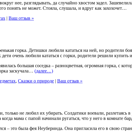
округ нее, разглядывать, да случайно хвостом задел. Зашевелилас
его понять не может. Стояла, слушала, и вдруг как захохочет…
тах
|
Ваш отзыв »
енькая горка. Детишки любили кататься на ней, но родители боя
ак дети очень любили кататься с горки, родители решили купит
илась большая соседка – разноцветная, огромная горка, с котор
горка заскучала…
(далее…)
редметах
,
Сказки о природе
|
Ваш отзыв »
 только не любил их убирать. Солдатики воевали, разлетаясь в 
огда мама с папой начинали ругаться, что у него в комнате бар
лся – это была фея Неуберинда. Она пригласила его в свою страну