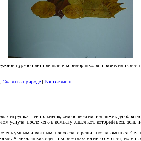
ружной гурьбой дети вышли в коридор школы и развесили свои п
,
Сказки о природе
|
Ваш отзыв »
ла игрушка – ее толкнешь, она бочком на пол ляжет, да обратно
том уснула, после чего в комнату зашел кот, который весь день н
л очень умным и важным, новосела, и решил познакомиться. Сел 
вный. А неваляшка сидит и во все глаза на него смотрит, но ни с