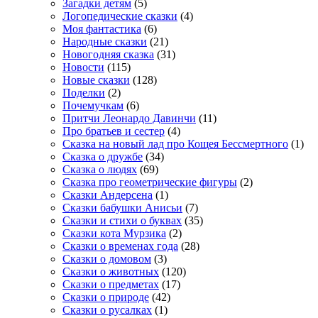
Загадки детям
(5)
Логопедические сказки
(4)
Моя фантастика
(6)
Народные сказки
(21)
Новогодняя сказка
(31)
Новости
(115)
Новые сказки
(128)
Поделки
(2)
Почемучкам
(6)
Притчи Леонардо Давинчи
(11)
Про братьев и сестер
(4)
Сказка на новый лад про Кощея Бессмертного
(1)
Сказка о дружбе
(34)
Сказка о людях
(69)
Сказка про геометрические фигуры
(2)
Сказки Андерсена
(1)
Сказки бабушки Анисьи
(7)
Сказки и стихи о буквах
(35)
Сказки кота Мурзика
(2)
Сказки о временах года
(28)
Сказки о домовом
(3)
Сказки о животных
(120)
Сказки о предметах
(17)
Сказки о природе
(42)
Сказки о русалках
(1)